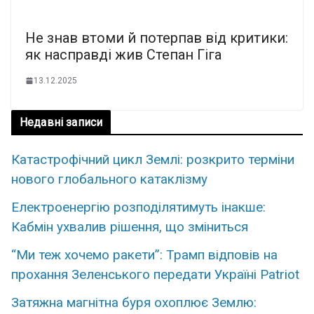
Не знав втоми й потерпав від критики:
як насправді жив Степан Гіга
13.12.2025
Недавні записи
Катастрофічний цикл Землі: розкрито терміни
нового глобального катаклізму
Електроенергію розподілятимуть інакше:
Кабмін ухвалив рішення, що зміниться
“Ми теж хочемо ракети”: Трамп відповів на
прохання Зеленського передати Україні Patriot
Затяжна магнітна буря охоплює Землю: