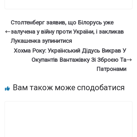
Столтенберг заявив, що Білорусь уже
залучена у війну проти України, і закликав
Лукашенка зупинитися
Хохма Року: Український Дідусь Викрав У
Окупантів Вантажівку Зі Зброєю Та
Патронами
Вам також може сподобатися