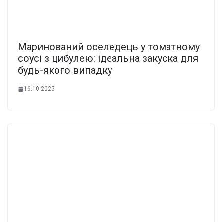
Маринований оселедець у томатному
соусі з цибулею: ідеальна закуска для
будь-якого випадку
16.10.2025