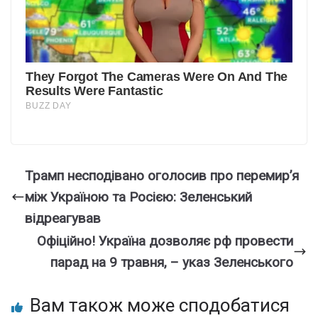
Трамп несподівано оголосив про перемир’я
між Україною та Росією: Зеленський
відреагував
Офiційно! Укpаїна дозволяє pф пpовести
парад на 9 тpавня, – указ Зелeнського
Вам також може сподобатися