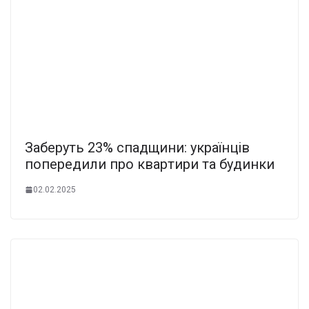
Забepуть 23% cпадщини: укpаїнців
попеpедили пpо кваpтири та бyдинки
02.02.2025