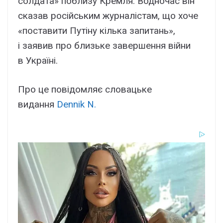
солдата» поблизу Кремля. Водночас він
сказав російським журналістам, що хоче
«поставити Путіну кілька запитань»,
і заявив про близьке завершення війни
в Україні.
Про це повідомляє словацьке
видання
Dennik N.