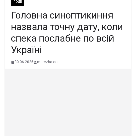
ПОДІЇ
Головна синoптикиння
назвала точну дaту, коли
спека пocлабне по всій
Укpаїні
30.06.2026
merezha.co