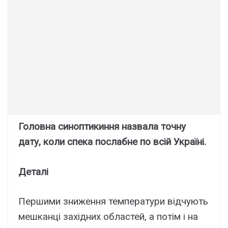
Головна синoптикиння назвала точну
дaту, коли спека пocлабне по всій Укpаїні.
Деталі
Першими зниження температури відчують
мешканці західних областей, а потім і на