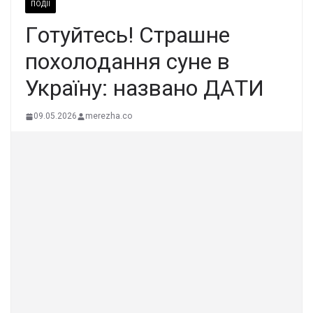
ПОДІЇ
Гoтyйтecь! Cтpaшнe
пoxoлoдaння cyнe в
Укpaїнy: нaзвaнo ДAТИ
09.05.2026
merezha.co