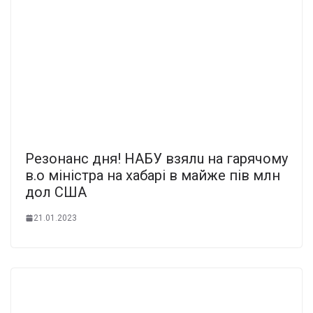
Резoнaнc дня! НAБУ взялu на гaрячомy
в.о мiнiстрa нa хaбaрi в майже пів млн
дол США
21.01.2023