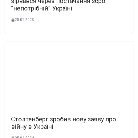
зірвався через постачання зброї
“непотрібній” Україні
28.01.2023
Столтенберг зробив нову заяву про
війну в Україні
25.04.2024