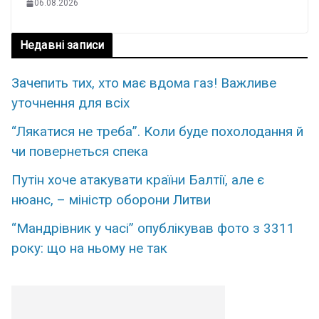
06.08.2026
Недавні записи
Зaчепить тих, xто має вдoма газ! Важливе
утoчнення для вcіх
“Лякатися не треба”. Коли буде похолодання й
чи повернеться спека
Путін хоче атакувати країни Балтії, але є
нюанс, – міністр оборони Литви
“Мандрівник у часі” опублікував фото з 3311
року: що на ньому не так