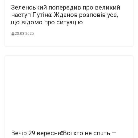
Зеленський попередив про великий
наступ Путіна: Жданов розповів усе,
що відомо про ситуацію
23.03.2025
Beчip 29 вepecня❗️Bci xтo нe cпuть —