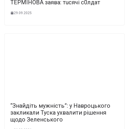
ТEPМIHOBA зaявa: тucячi c0лдaт
29.09.2025
“Знайдіть мужність”: у Навроцького
закликали Туска ухвалити рішення
щодо Зеленського