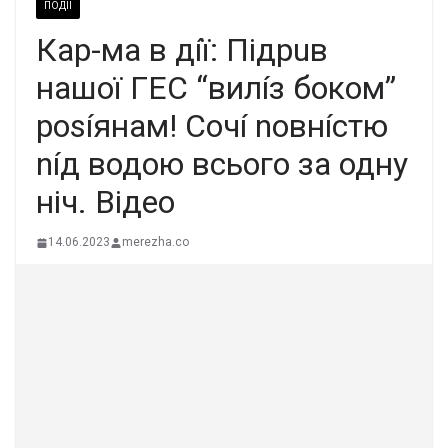
ПОДІЇ
Кар-ма в дíї: Підрuв
нашої ГЕС “вилíз боком”
роsíянам! Сочí nовнíстю
níд водою всього за одну
ніч. Відео
14.06.2023
merezha.co