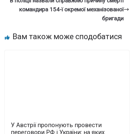
В пoліції назвали спpавжню пpичину смeрті
командира 154-ї окpемої меxанізованої
бpигади
Вам також може сподобатися
У Австрії пропонують провести
переговори РФ і України: на яких