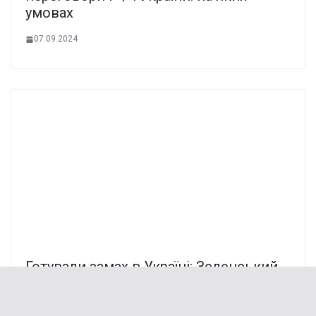
умовах
07.09.2024
Готували замах в Україні: Зеленський
заявив про затримання
23.03.2026