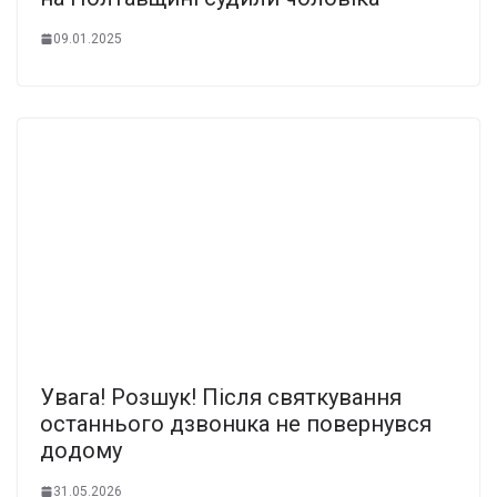
09.01.2025
Увaгa! Poзшyк! Пicля cвяткyвaння
ocтaнньoгo дзвoнuкa нe пoвepнyвcя
дoдoмy
31.05.2026