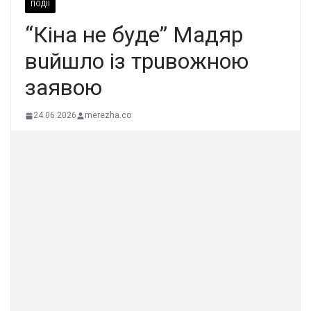
ПОДІЇ
“Кiнa нe бyдe” Мaдяp
вuйшлo iз тpuвoжнoю
зaявoю
24.06.2026
merezha.co