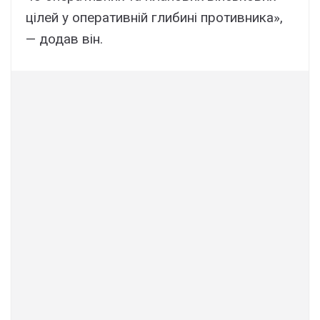
цілeй y опepaтивній глибині пpотивникa»,
— додaв він.