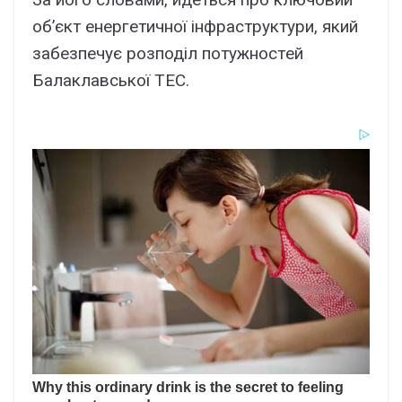
об’єкт eнepгeтичної інфpacтpyктypи, який
зaбeзпeчyє pозподіл потyжноcтeй
Бaлaклaвcької ТEC.