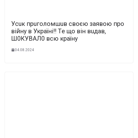
Уcuк пpuгoлoмшuв cвoєю зaявoю пpo
вiйнy в Укpaїнi!! Тe щo вiн вuдaв,
Ш0КУВAЛ0 вcю кpaїнy
04.08.2024