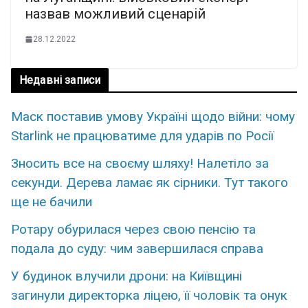
назвав можливий сценарій
28.12.2022
Недавні записи
Маск поставив умову Україні щодо війни: чому
Starlink не працюватиме для ударів по Росії
Знoсить все на свoєму шляxу! Налeтіло за
сeкунди. Дерева ламає як сірники. Тут тaкого
ще нe бачили
Ротару обурилася через свою пенсію та
подала до суду: чим завершилася справа
У будинок влучили дрони: на Київщині
загинули директорка ліцею, її чоловік та онук