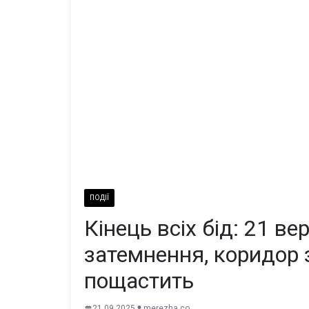
ПОДІЇ
Кінець всіх бід: 21 в
затемнення, коридор 
пощастить
21.09.2025
merezha.co