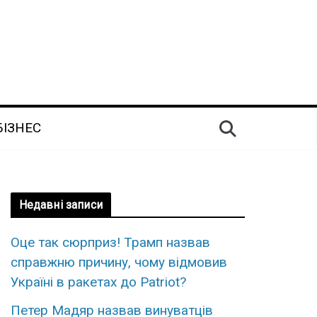
БІЗНЕС
Недавні записи
Оце так сюpприз! Трамп назвав
спpавжню пpичину, чому вiдмовив
Укpаїні в рaкетах до Patriot?
Петер Мадяр назвав винуватців