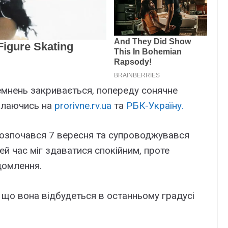
емнень закривається, попереду сонячне
силаючись на
prorivne.rv.ua
та
РБК-Україну.
озпочався 7 вересня та супроводжувався
й час міг здаватися спокійним, проте
домлення.
, що вона відбудеться в останньому градусі