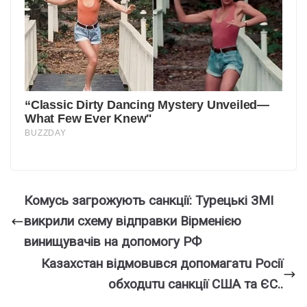
Комусь загрожують санкції: Турецькі ЗМІ
викрили схему відправки Вірменією
винищувачів на допомогу РФ
Кaзaхстaн вiдмовuвся допомaгaтu Росiї
обходuтu сaнкцiї СШA та ЄС..