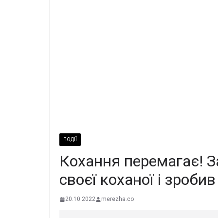
ПОДІЇ
Кохання перемагає! З
своєї коханої і зроби
20.10.2022
merezha.co