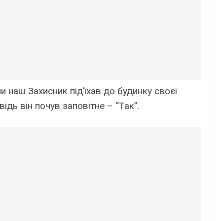
 наш Захисник під’їхав до будинку своєї
відь він почув заповітне – “Так”.