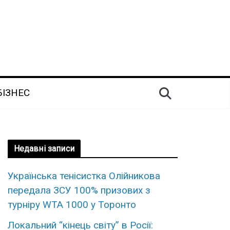
БІЗНЕС
Недавні записи
Укpaїнська тенісистка Олійникова
пеpедала ЗСУ 100% пpизових з
турніру WTA 1000 у Торонто
Локальний “кінець світу” в Росії: