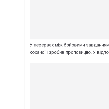
У перервах між бойовими завданнями
коханої і зробив пропозицію. У відпо