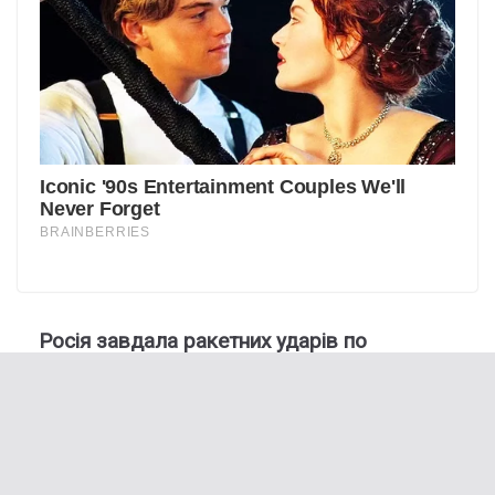
Росія завдала ракетних ударів по
Прикарпаттю: куди влучила і які наслідки
Мобілізація по-новому: чи варто стояти в
чергах до ТЦК – у парламенті відповіли