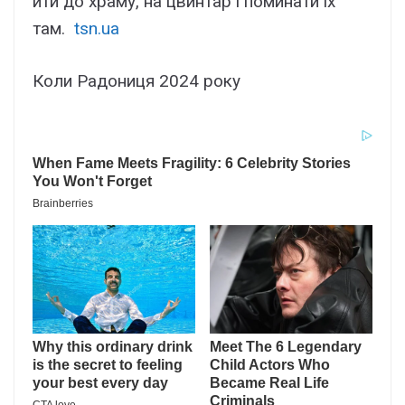
йти до храму, на цвинтар і поминати їх
там.
tsn.ua
Коли Радониця 2024 року