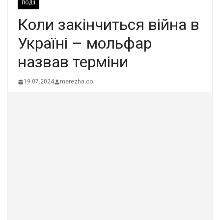
ПОДІЇ
Коли закiнчиться вiйна в
Укpаїні – мольфаp
назвав теpміни
19.07.2024
merezha.co