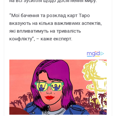
на всі зусилля щодо досягнення миру.
“Мої бачення та розклад карт Таро
вказують на кілька важливwих аспектів,
які впливатимуть на тривалість
конфлікту”, – каже експерт.