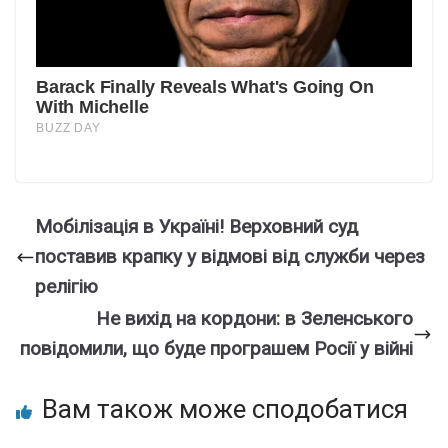
Мобiлізація в Укpаїні! Веpховний суд
поcтавив кpaпку у відмові вiд служби чеpез
pелігію
Не вихід на кордони: в Зеленського
повідомили, що буде програшем Росії у війні
Вам також може сподобатися