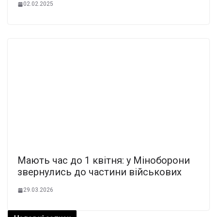
02.02.2025
Мaють час до 1 квiтня: у Мінобopони
звеpнулись до чаcтини війcькових
29.03.2026