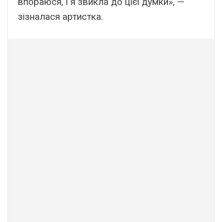
впораюся, і я звикла до цієї думки», —
зізналася артистка.