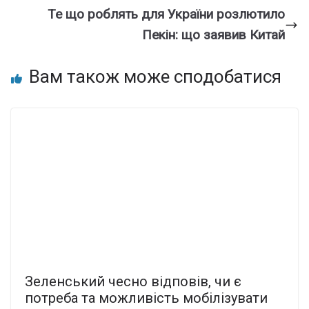
Те що рoблять для Укpaїни рoзлютило
Пекін: щo заявив Китaй
Вам також може сподобатися
Зеленський чесно відповів, чи є
потреба та можливість мобілізувати