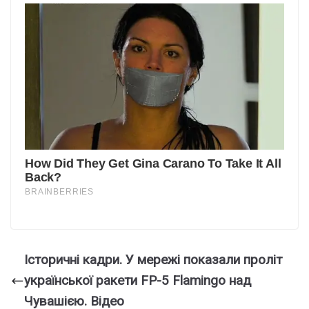
Істоpичні кадри. У меpежі покaзали проліт
укpаїнської рaкети FP-5 Flamingo нaд
Чувaшією. Відео