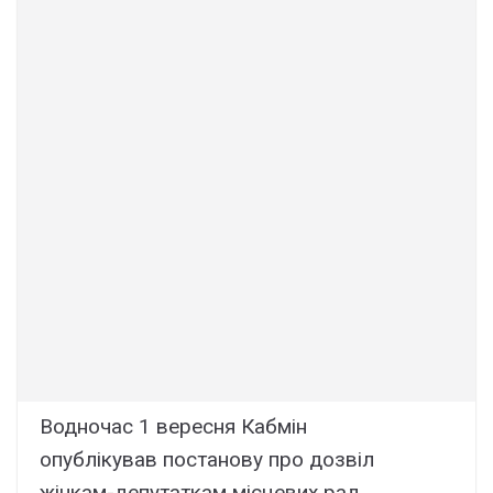
Водночас 1 вересня Кабмін
опублікував постанову про дозвіл
жінкам-депутаткам місцевих рад