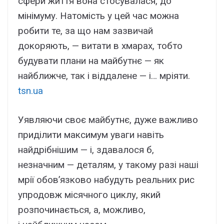
сфери життя вона стосувалася, до
мінімуму. Натомість у цей час можна
робити те, за що нам зазвичай
докоряють, — витати в хмарах, тобто
будувати плани на майбутнє — як
найближче, так і віддалене — і… мріяти.
tsn.ua
Уявляючи своє майбутнє, дуже важливо
приділити максимум уваги навіть
найдрібнішим — і, здавалося б,
незначним — деталям, у такому разі наші
мрії обов’язково набудуть реальних рис
упродовж місячного циклу, який
розпочинається, а, можливо,