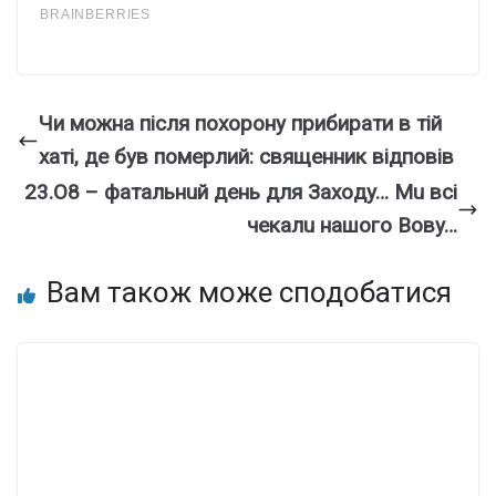
Чи можна після похорону прибирати в тій
хаті, де був померлий: священник відповів
23.O8 – фaтaльнuй дeнь для Зaxoдy… Мu вci
чeкaлu нaшoгo Вoвy…
Вам також може сподобатися