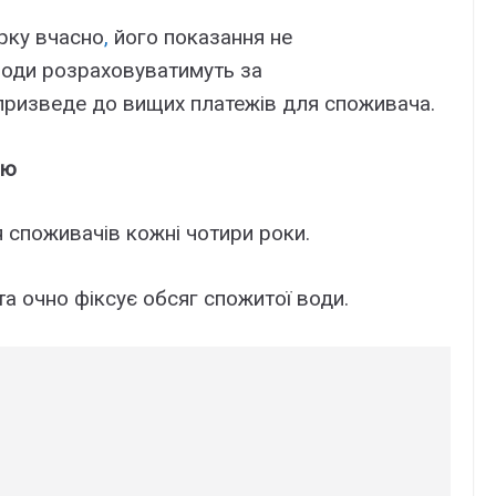
рку вчасно
,
його показання не
води розраховуватимуть за
ризведе до вищих платежів для споживача.
ою
я споживачів кожні чотири роки.
а очно фіксує обсяг спожитої води.