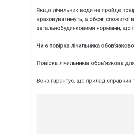
Якщо лічильник води не пройде пові
враховуватимуть, а обсяг спожитої 
загальнобудинковими нормами, що п
Чи є повірка лічильника обовʼязков
Повірка лічильників обов’язкова дл
Вона гарантує, що прилад справний т