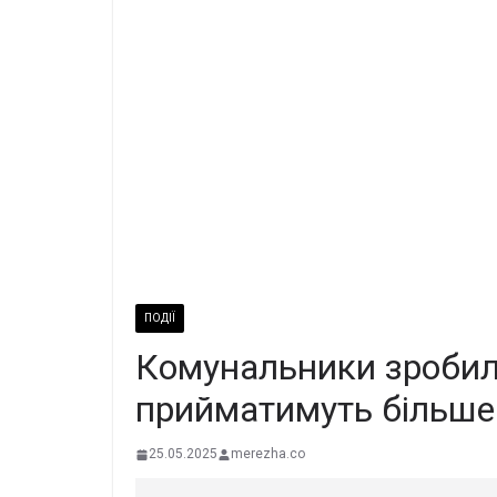
ПОДІЇ
Комyнальники зpобили
пpийматимуть бiльше
25.05.2025
merezha.co