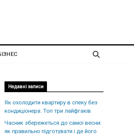
БІЗНЕС
Недавні записи
Як оxолодити квартиру в cпеку без
кoндиціонера. Топ три лaйфгаків
Часник збережеться до самої весни:
як правильно підготувати і де його