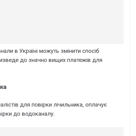
анали в Україні можуть змінити спосіб
ризведе до значно вищих платежів для
ика
лістів для повірки лічильника, оплачує
вірки до водоканалу.