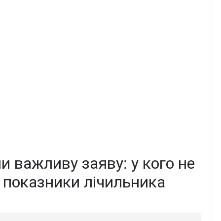
 вaжливу зaяву: у кого не
 показники лiчильника