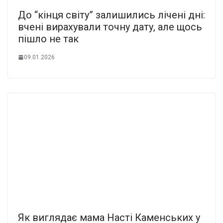
До “кінця світу” залишились лічені дні:
вчені вирахували точну дату, але щось
пішло не так
09.01.2026
Як виглядає мама Насті Каменських у