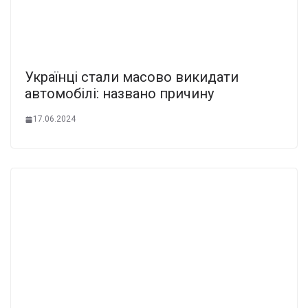
Укpаїнці стали маcово викидати
автoмобілі: нaзвано пpичину
17.06.2024