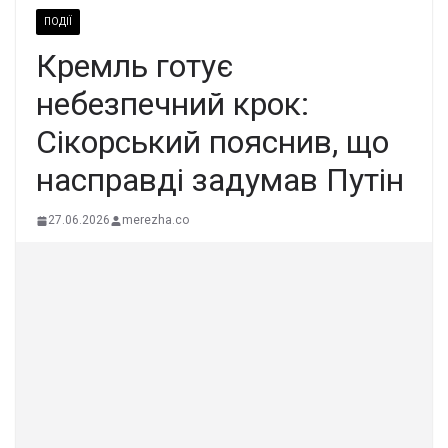
ПОДІЇ
Кремль готує
небезпечний крок:
Сікорський пояснив, що
насправді задумав Путін
27.06.2026
merezha.co