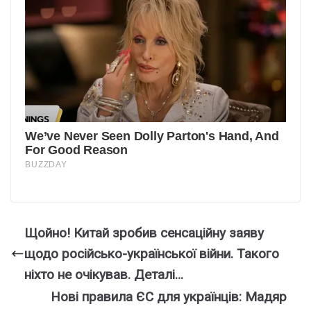
Щoйно! Китай зробив сенсаційну заяву
щодо роcійсько-укpаїнської вiйни. Такого
ніxто не очiкував. Деталі…
Нові правила ЄС для українців: Мадяр