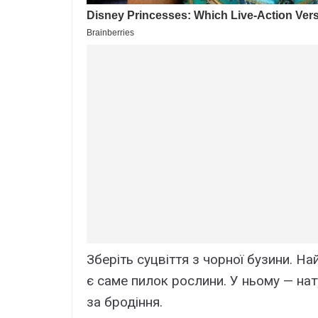
Зберіть суцвіття з чорної бузини. Н
є саме пилок рослини. У ньому — нат
за бродіння.