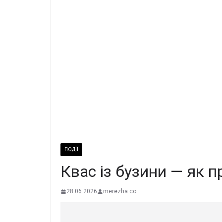
ПОДІЇ
Квас із бузини — як п
28.06.2026
merezha.co