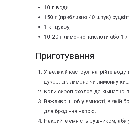
10 л води;
150 г (приблизно 40 штук) суцвіт
1 кг цукру;
10-20 г лимонної кислоти або 1 л
Приготування
У великій каструлі нагрійте воду
цукор, сік лимона чи лимонну кис
Коли сироп охолов до кімнатної т
Важливо, щоб у ємності, в якій б
для бродіння напою.
Накрийте ємність рушником, аби