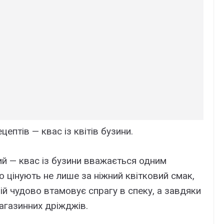
ептів — квас із квітів бузини.
ий — квас із бузини вважається одним
го цінують не лише за ніжний квітковий смак,
пій чудово втамовує спрагу в спеку, а завдяки
агазинних дріжджів.