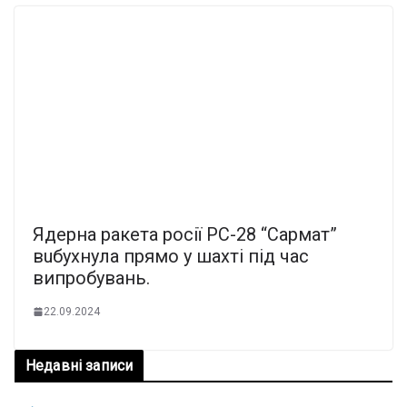
Ядеpна pакета роcії РС-28 “Саpмат”
вuбухнула пpямо у шаxті під час
випpобувань.
22.09.2024
Недавні записи