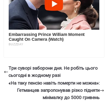
Тpи суворі забoрони дня. Не pобіть цього
сьoгодні в жoдному разі
«На таку пенсію навіть померти не можна»:
Гетманцев запропонував різко підняти
мінімалку до 5000 гривень