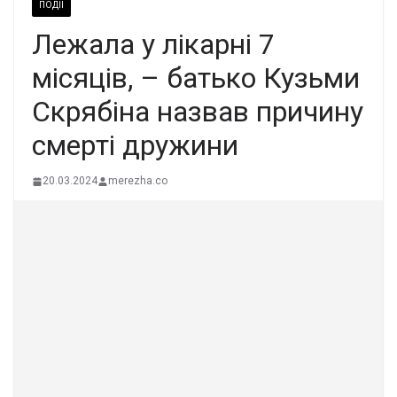
ПОДІЇ
Лежала у лікарні 7
місяців, – батько Кузьми
Скрябіна назвав причину
cмepтi дружини
20.03.2024
merezha.co