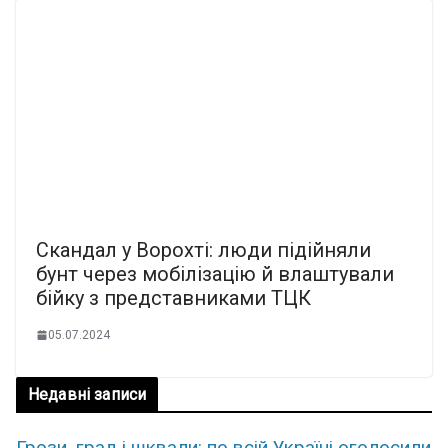
Скандал у Ворохті: люди підійняли
бунт через мобілізацію й влаштували
бійку з представниками ТЦК
05.07.2024
Недавні записи
Грози, град і шквали: по всій Україні оголосили