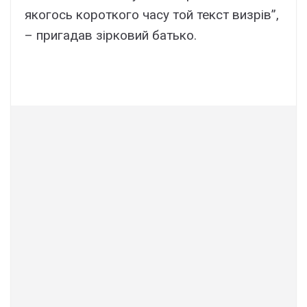
якогось короткого часу той текст визрів”,
– пригадав зірковий батько.