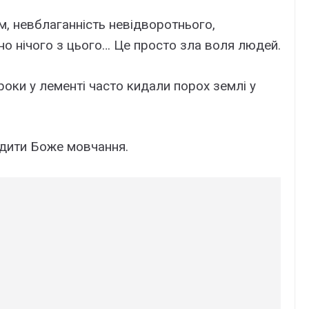
м, невблаганність невідворотнього,
но нічого з цього… Це просто зла воля людей.
ки у лементі часто кидали порох землі у
дити Боже мовчання.