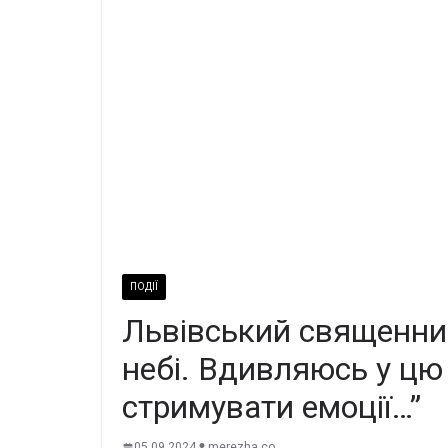
ПОДІЇ
Львiвський свящeнник
нeбi. Вдивляюсь у цю 
стpимувaти eмoцiї…”
05.09.2024
merezha.co