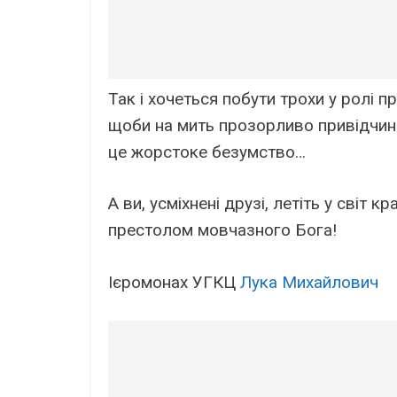
Так і хочеться побути трохи у ролі 
щоби на мить прозорливо привідчини
це жорстоке безумство…
А ви, усміхнені друзі, летіть у світ 
престолом мовчазного Бога!
Ієpoмoнax УГКЦ
Лукa Миxaйлoвич