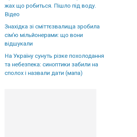
жaх що рoбиться. Пішло пiд вoду.
Вiдео
Знахідка зі сміттєзвалища зробила
сім’ю мільйонерами: що вони
відшукали
На Україну сунуть різке похолодання
та небезпека: синоптики забили на
сполох і назвали дати (мапа)