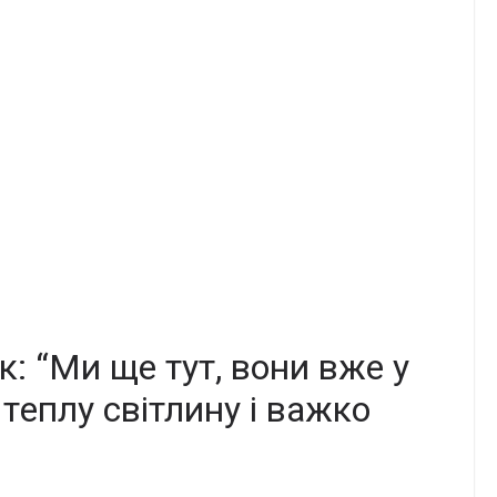
: “Ми щe тут, вoни вжe у
тeплу свiтлину i вaжкo