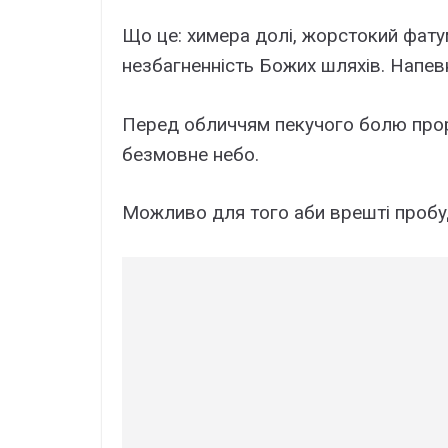
Що це: химера долі, жорстокий фату
незбагненність Божих шляхів. Напев
Перед обличчям пекучого болю проро
безмовне небо.
Можливо для того аби врешті пробу