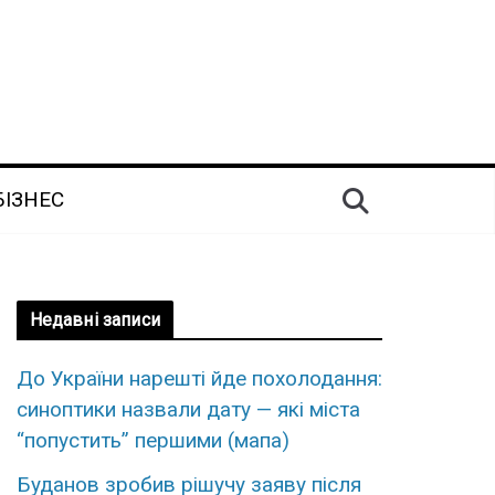
БІЗНЕС
Недавні записи
До України нарешті йде похолодання:
синоптики назвали дату — які міста
“попустить” першими (мапа)
Буданов зробив рішучу заяву після