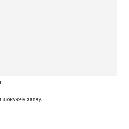
я
и шокуючу заяву.