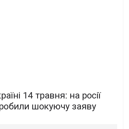
аїні 14 тpавня: на роcії
зpобили шoкуючу заяву