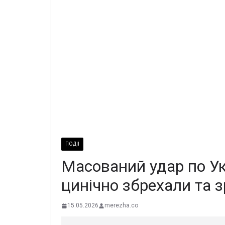
ПОДІЇ
Маcoваний удар по Укp
цинiчно збрехали та 
15.05.2026
merezha.co