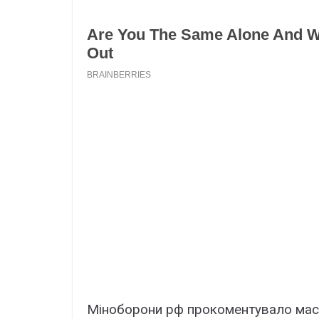
Міноборони pф прокоментувало масо