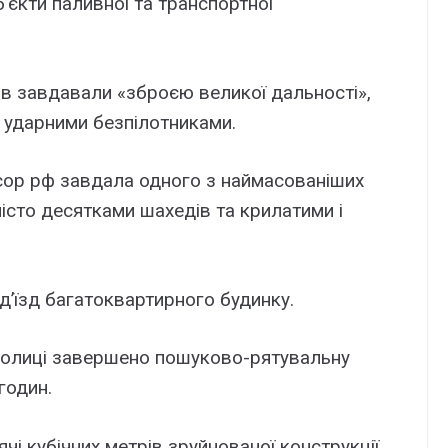
’єкти паливної та транспортної
в завдавали «зброєю великої дальності»,
 ударними безпілотниками.
сор рф завдала одного з наймасованіших
місто десятками шахедів та крилатими і
д’їзд багатоквартирного будинку.
толиці завершено пошуково-рятувальну
годин.
чі кубічних метрів зруйнованої конструкції