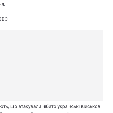
ня.
ВВС.
ть, що атакували нібито українські військові