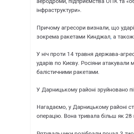
аеродроми, підприємства ОПК та «об
інфраструктури».
Причому агресори визнали, що ударі
зокрема ракетами Кинджал
,
а також
У ніч проти 14 травня держава-агре
ударів по Києву. Росіяни атакували 
балістичними ракетами.
У Дарницькому районі зруйновано пі
Нагадаємо, у Дарницькому районі с
операцію. Вона тривала більш як 28 
Рятувальники розібрали понад 3 тися