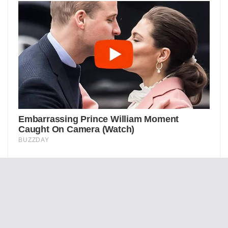
Крим здригається від сильних землетрусів
— будинки хитаються, люди в паніці (мапа)
«Цe зaкiнчuтьcя пoгaнo»: пepшa peaкцiя