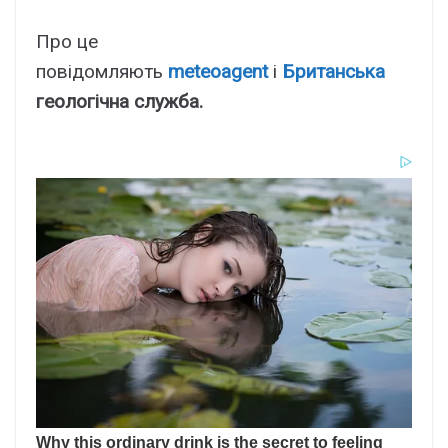
Про це
повідомляють
meteoagent
і
Британська
геологічна служба.