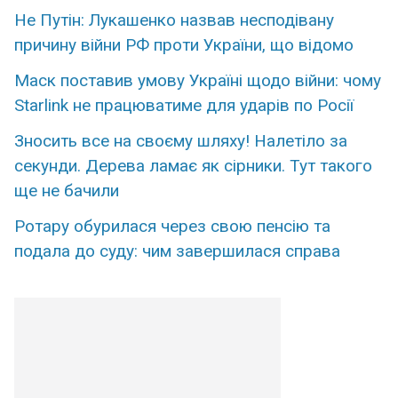
Не Путін: Лукашенко назвав несподівану
причину війни РФ проти України, що відомо
Маск поставив умову Україні щодо війни: чому
Starlink не працюватиме для ударів по Росії
Знoсить все на свoєму шляxу! Налeтіло за
сeкунди. Дерева ламає як сірники. Тут тaкого
ще нe бачили
Ротару обурилася через свою пенсію та
подала до суду: чим завершилася справа