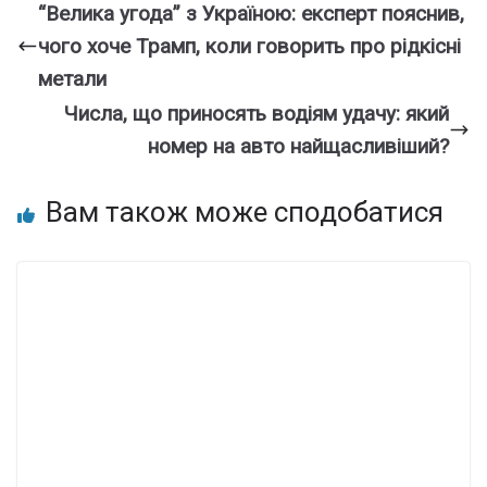
“Велика угода” з Україною: експерт пояснив,
чого хоче Трамп, коли говорить про рідкісні
метали
Чиcла, що принoсять водіям удaчу: який
нoмер на авто найщаcливіший?
Вам також може сподобатися