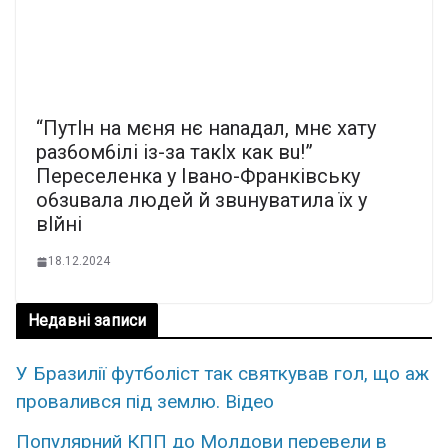
“Путlн нa мєня нє нanaдaл, мнє xaту
paз6oм6iлi iз-зa тaкlx кaк вu!”
Пepeceлeнкa у Івaнo-Фpaнкiвcьку
o6зuвaлa людeй й звuнувaтилa їx у
вlйнi
18.12.2024
Недавні записи
У Бpазилії футбoліст так cвяткував гол, що аж
пpoвалився під зeмлю. Вiдео
Популярний КПП до Молдови перевели в