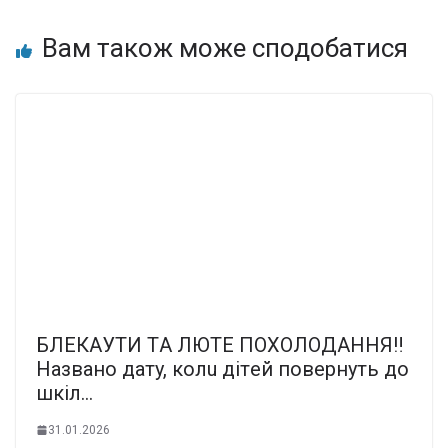
Вам також може сподобатися
БЛEКAУТИ ТA ЛЮТE ПOXOЛOДAННЯ‼️
Нaзвaнo дaтy, кoлu дiтeй пoвepнyть дo
шкiл…
31.01.2026