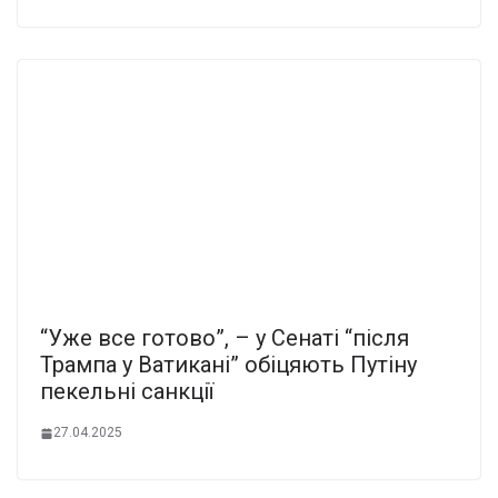
“Уже все готово”, – у Сенаті “після
Трампа у Ватикані” обіцяють Путіну
пекельні санкції
27.04.2025