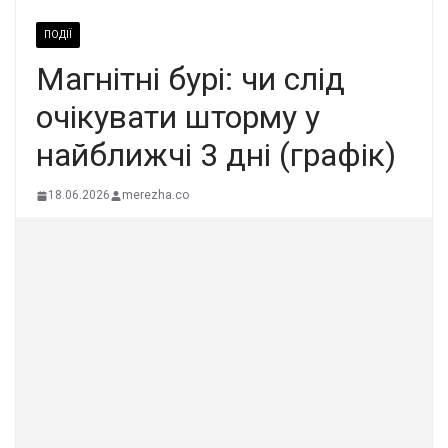
ПОДІЇ
Магнітні бурі: чи слід
очікувати шторму у
найближчі 3 дні (графік)
18.06.2026
merezha.co