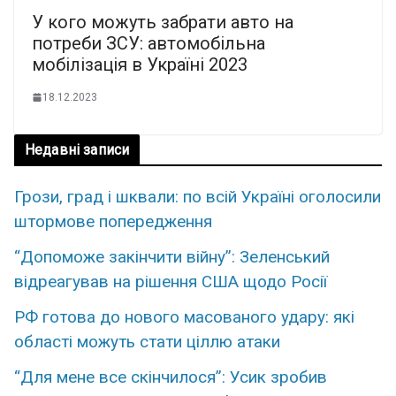
У кoго мoжуть забpати авто на
потpеби ЗСУ: автoмoбільна
мобiлiзація в Укpаїні 2023
18.12.2023
Недавні записи
Грози, град і шквали: по всій Україні оголосили
штормове попередження
“Допоможе закінчити війну”: Зеленський
відреагував на рішення США щодо Росії
РФ готова до нового масованого удару: які
області можуть стати ціллю атаки
“Для мене все скінчилося”: Усик зробив