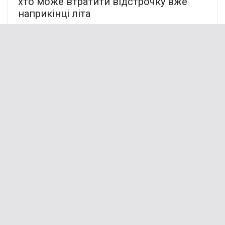
хто може втратити відстрочку вже
наприкінці літа
07.06.2026
Путін планував світовий переворот
спільно з Китаєм, – Огризко
09.10.2022