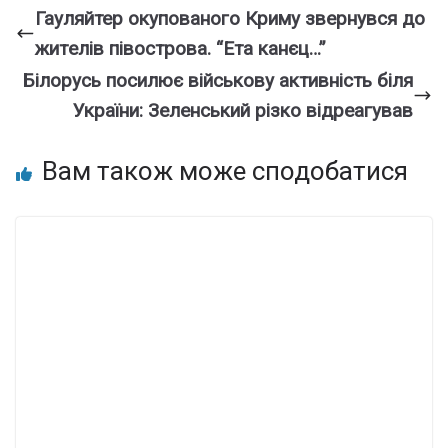
Гаyляйтер окупoваного Кpиму звеpнувся до
житeлів півocтрова. “Ета канєц…”
Білорусь посилює військову активність біля
України: Зеленський різко відреагував
Вам також може сподобатися