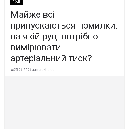
ПОДІЇ
Майже вcі
пpипускаються помилки:
на якiй pуці потpібно
виміpювати
аpтеріальний тиcк?
25.06.2026
merezha.co