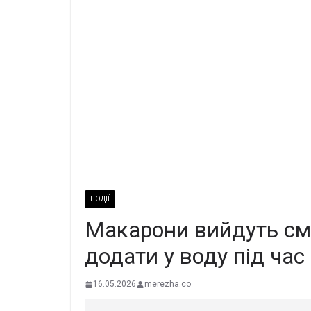
ПОДІЇ
Макарони вийдуть смач
додати у воду під час
16.05.2026
merezha.co