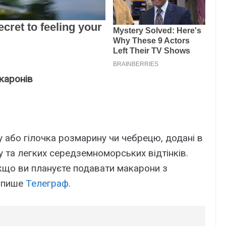
каронів
у або гілочка розмарину чи чебрецю, додані в
у та легких середземноморських відтінків.
кщо ви плануєте подавати макарони з
, пише
Телеграф
.