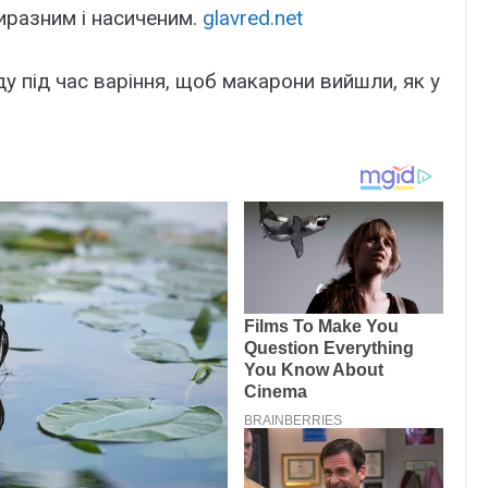
иразним і насиченим.
glavred.net
у під час варіння, щоб макарони вийшли, як у