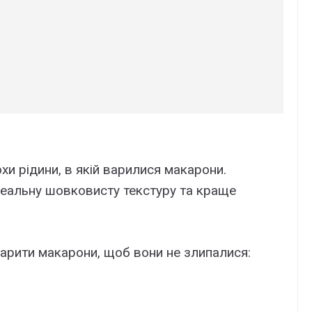
 рідини, в якій варилися макарони.
ідеальну шовковисту текстуру та краще
варити макарони, щоб вони не злипалися: