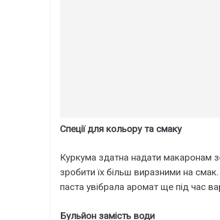
Спеції для кольору та смаку
Куркума здатна надати макаронам зол
зробити їх більш виразними на смак.
паста увібрала аромат ще під час ва
Бульйон замість води