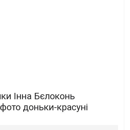
ки Інна Бєлоконь
 фото доньки-красуні