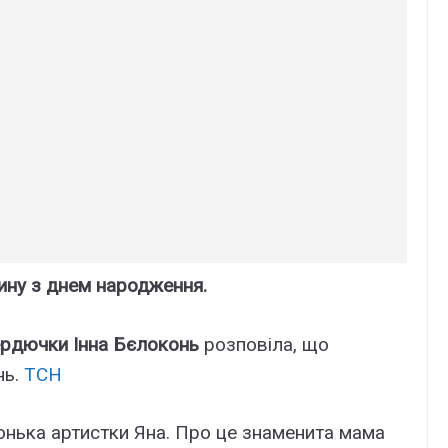
ину з днем народження.
ердючки
Інна Бєлоконь
розповіла, що
нь.
ТСН
онька артистки Яна. Про це знаменита мама