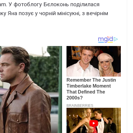
gram. У фотоблогу Бєлоконь поділилася
у Яна позує у чорній мінісукні, з вечірнім