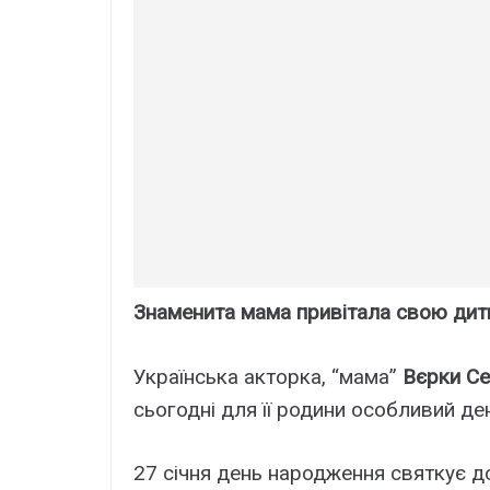
Знаменита мама привітала свою дит
Українська акторка, “мама”
Вєрки С
сьогодні для її родини особливий де
27 січня день народження святкує д