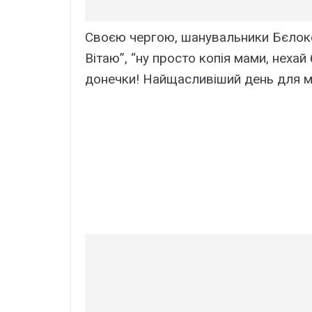
Своєю чергою, шанувальники Бєлоко
Вітаю”, “ну просто копія мами, неха
донечки! Найщасливіший день для м