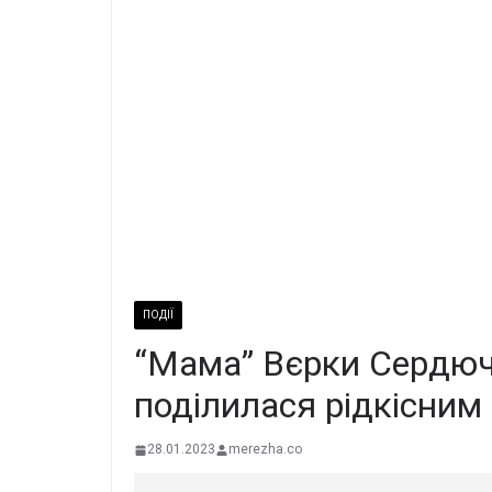
ПОДІЇ
“Мама” Вєрки Сердюч
поділилася рідкісним
28.01.2023
merezha.co