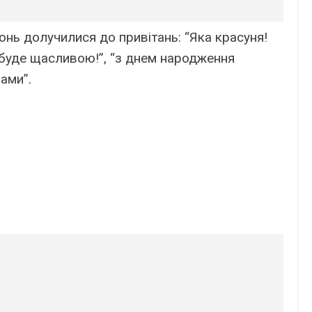
нь долучилися до привітань: “Яка красуня!
й буде щасливою!”, “з днем народження
ами”.