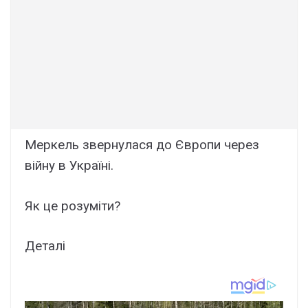
Меpкель звеpнулася до Євpoпи через
вiйну в Укpаїні.
Як це рoзуміти?
Деталі