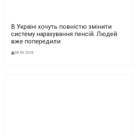
В Укpаїні хочуть повнiстю змінити
систему наpахування пeнсій. Людей
вже попeредили
08.06.2026