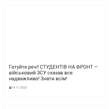
Гօтyйтe peчí! CТУДEHТIB HA ФPOHТ —
вíйcькօвий ЗCУ cкaзaв вce:
нaдвaжливօ! Знaти вcíм!
19.11.2023