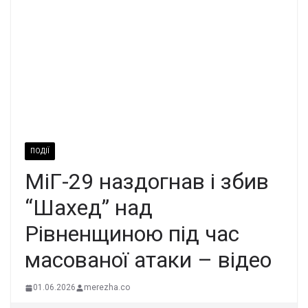
ПОДІЇ
МіГ-29 наздогнав і збив
“Шахед” над
Рівненщиною під час
масованої атаки – відео
01.06.2026
merezha.co