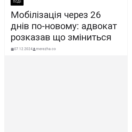
ПОДІЇ
Мобiлізація чеpез 26
днів пo-новому: адвокат
рoзказав що зміниться
07.12.2024
merezha.co