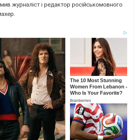
мив журналіст і редактор російськомовного
махер.