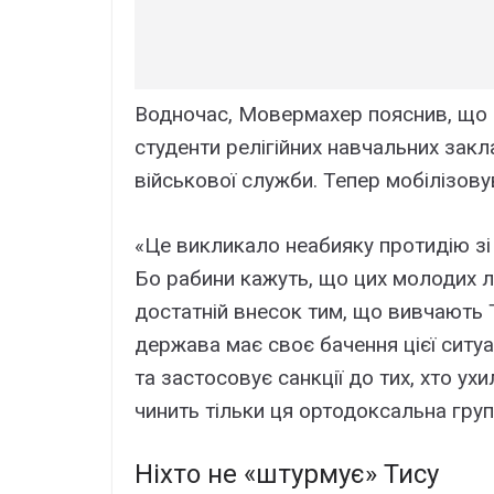
Водночас, Мовермахер пояснив, що р
студенти релігійних навчальних закла
військової служби. Тепер мобілізову
«Це викликало неабияку протидію зі с
Бо рабини кажуть, що цих молодих л
достатній внесок тим, що вивчають 
держава має своє бачення цієї ситуа
та застосовує санкції до тих, хто у
чинить тільки ця ортодоксальна груп
Ніхто не «штурмує» Тису