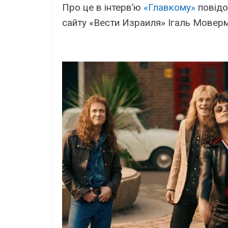
Про це в інтерв’ю
«Главкому»
повідо
сайту «Вести Израиля» Ігаль Мовер