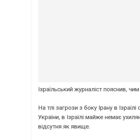
Ізраїльський журналіст пояснив, чим в
На тлі загрози з боку Ірану в Ізраїл
України, в Ізраїлі майже немає ухилян
відсутня як явище.