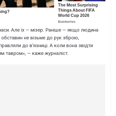
і часи. Але їх — мізер. Раніше — якщо людина
 обставин не візьме до рук зброю,
дправляли до в’язниці. А коли вона звідти
м тавром», — каже журналіст.