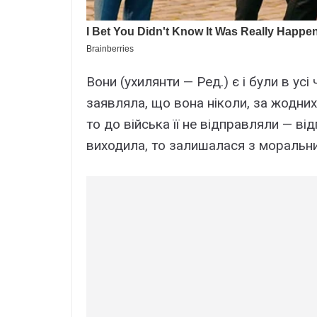
Вони (ухилянти — Ред.) є і були в ус
заявляла, що вона ніколи, за жодних
то до війська її не відправляли — ві
виходила, то залишалася з моральни