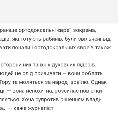
аніше ортодоксальні євреї, зокрема,
дів, які готують рабинів, були звільнені від
вати почали і ортодоксальних євреїв також.
торони них та їхніх духовних лідерів.
юдей не слід призивати — вони роблять
Тору та моляться за народ Ізраїлю. Однак
ції — вона непохитна, розсилає повістки
хиляється. Хоча супротив рішенням влади
а», — каже журналіст.