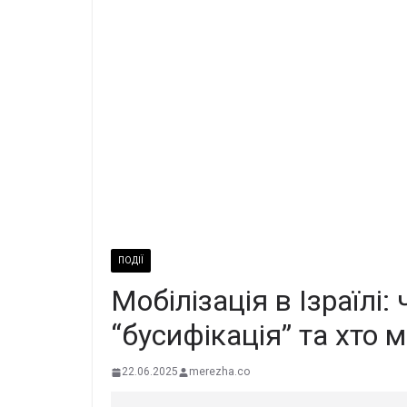
ПОДІЇ
Мобілізація в Ізраїлі:
“бусифікація” та хто 
22.06.2025
merezha.co