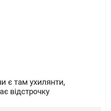
 чи є там ухилянти,
має відстрочку