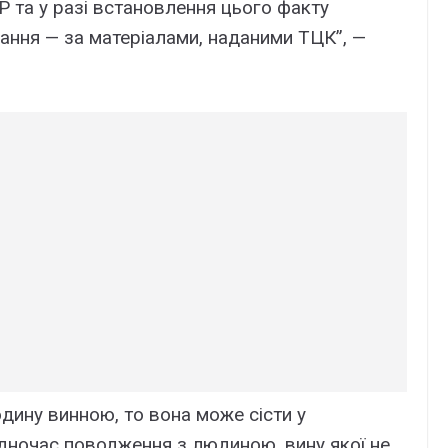
Р та у разі встановлення цього факту
ання — за матеріалами, наданими ТЦК”, —
дину винною, то вона може сісти у
одночас поводження з людиною, вину якої не