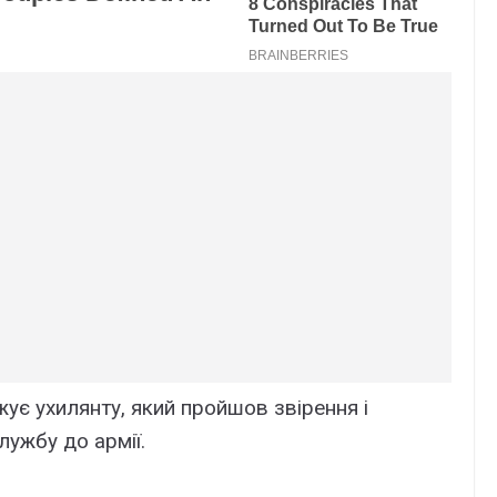
ує ухилянту, який пройшов звірення і
лужбу до армії.