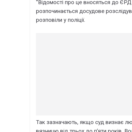
“Відомості про це вносяться до ЄРД
розпочинається досудове розслідув
розповіли у поліції.
Так зазначають, якщо суд визнає лю
вязницю від трьох до п’яти років. В