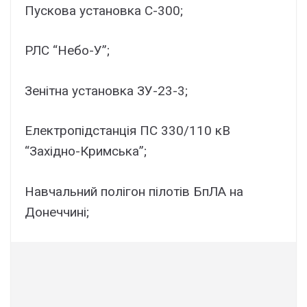
Пускова установка С-300;
РЛС “Небо-У”;
Зенітна установка ЗУ-23-3;
Електропідстанція ПС 330/110 кВ
“Західно-Кримська”;
Навчальний полігон пілотів БпЛА на
Донеччині;