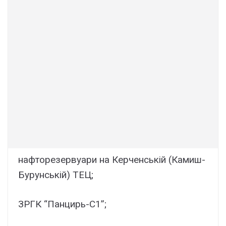
нафторезервуари на Керченській (Камиш-
Бурунській) ТЕЦ;
ЗРГК “Панцирь-С1”;