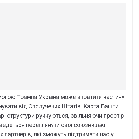
могою Трампа Україна може втратити частину
имувати від Сполучених Штатів. Карта Башти
арі структури руйнуються, звільняючи простір
оведеться переглянути свої союзницькі
х партнерів, які зможуть підтримати нас у