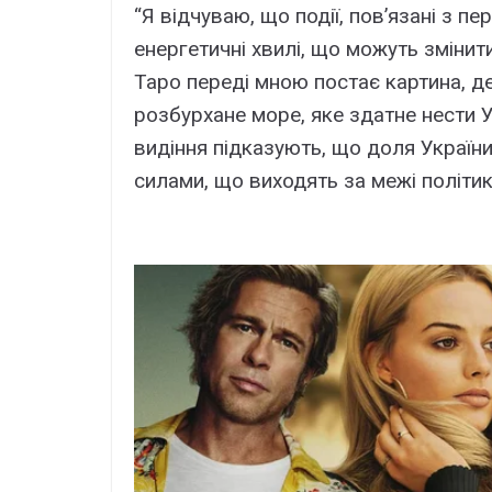
“Я відчуваю, що події, пов’язані з 
енергетичні хвилі, що можуть змінит
Таро переді мною постає картина, 
розбурхане море, яке здатне нести У
видіння підказують, що доля України
силами, що виходять за межі політик