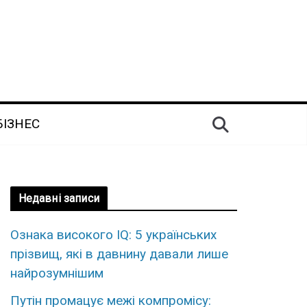
БІЗНЕС
Недавні записи
Ознака високого IQ: 5 українських
прізвищ, які в давнину давали лише
найрозумнішим
Путін промацує межі компромісу: