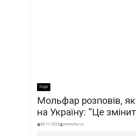
ПОДІЇ
Мольфар розповів, як
на Україну: “Це зміни
06.11.2024
merezha.co