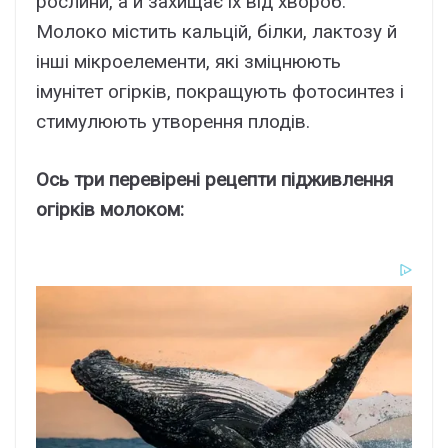
рослини, а й захищає їх від хвороб.
Молоко містить кальцій, білки, лактозу й
інші мікроелементи, які зміцнюють
імунітет огірків, покращують фотосинтез і
стимулюють утворення плодів.
Ось три перевірені рецепти підживлення
огірків молоком: