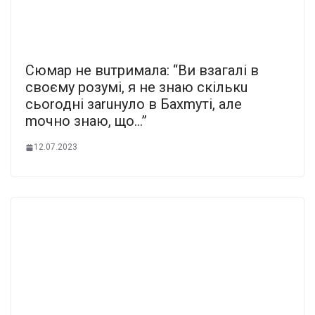
Сюмар не вuтримала: “Ви взагалі в
своєму розумі, я не знаю скількu
сьоrодні заruнуло в Бахmуті, але
mочно знаю, що…”
12.07.2023