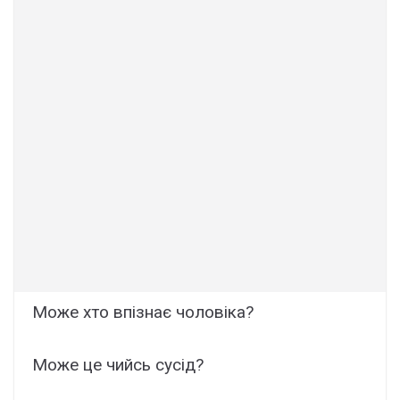
Може хто впізнає чоловіка?
Може це чийсь сусiд?