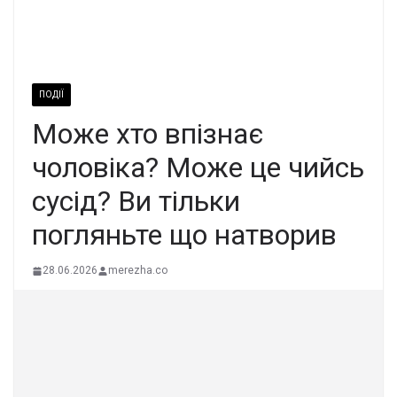
ПОДІЇ
Може хто впізнає
чоловіка? Може це чийсь
сусiд? Ви тільки
погляньте що натворив
28.06.2026
merezha.co