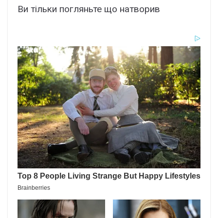
Ви тільки погляньте що натворив