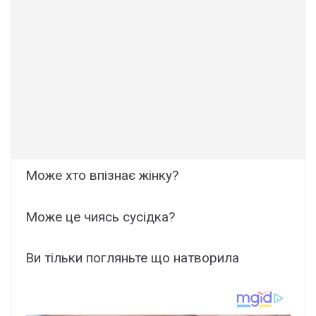
Може хто впізнає жiнку?
Може це чиясь сусiдка?
Ви тільки погляньте що натвоpила