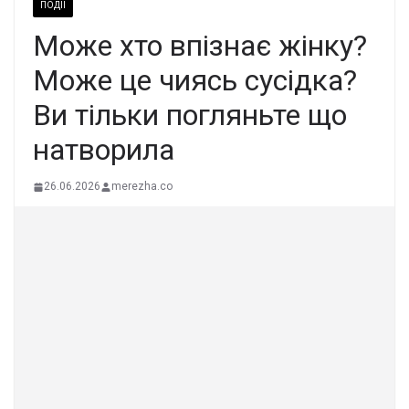
ПОДІЇ
Може хто впізнає жiнку?
Може це чиясь сусiдка?
Ви тільки погляньте що
натвоpила
26.06.2026
merezha.co