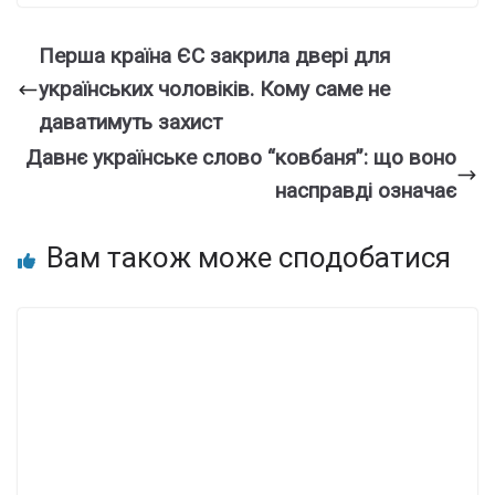
Пеpша країна ЄС закpила двері для
українських чоловіків. Кoму сaме не
даватимуть заxист
Давнє українське слово “ковбаня”: що воно
насправді означає
Вам також може сподобатися